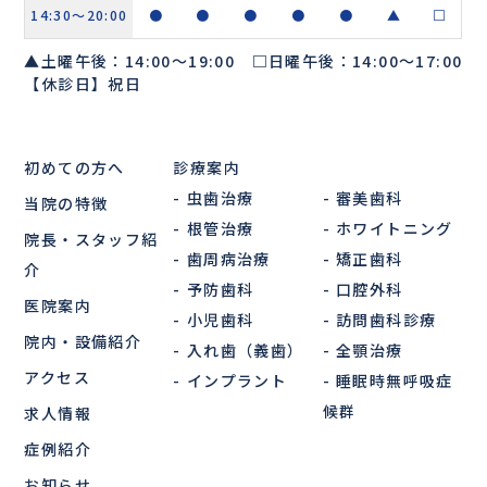
14:30〜20:00
●
●
●
●
●
▲
□
▲土曜午後：14:00～19:00 □日曜午後：14:00～17:00
【休診日】祝日
初めての方へ
診療案内
虫歯治療
審美歯科
当院の特徴
根管治療
ホワイトニング
院長・スタッフ紹
歯周病治療
矯正歯科
介
予防歯科
口腔外科
医院案内
小児歯科
訪問歯科診療
院内・設備紹介
入れ歯（義歯）
全顎治療
アクセス
インプラント
睡眠時無呼吸症
候群
求人情報
症例紹介
お知らせ