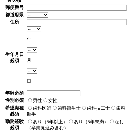
帯
必須
郵便番号
都道府県
住所
年
生年月日
月
必須
日
年齢
必須
性別
必須
男性
女性
希望職種
歯科医師
歯科衛生士
歯科技工士
歯科
必須
助手
勤務経験
あり（5年以上）
あり（5年未満）
なし
必須
（卒業見込み含む）