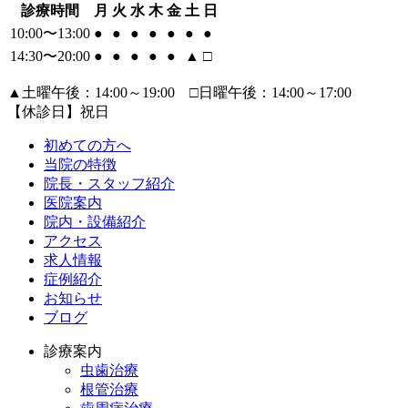
診療時間
月
火
水
木
金
土
日
10:00〜13:00
●
●
●
●
●
●
●
14:30〜20:00
●
●
●
●
●
▲
□
▲土曜午後：14:00～19:00 □日曜午後：14:00～17:00
【休診日】祝日
初めての方へ
当院の特徴
院長・スタッフ紹介
医院案内
院内・設備紹介
アクセス
求人情報
症例紹介
お知らせ
ブログ
診療案内
虫歯治療
根管治療