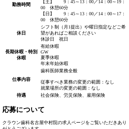
【土】
9：45～13：00／14：00～19：
勤務時間
00 休憩60分
【日】
9：45～13：00／14：00～17：
00 休憩60分
シフト制（月1提出）や曜日指定などご希
休日
望があればご相談ください
休診日 祝日
有給休暇
長期休暇・特別
GW
夏季休暇
休暇
年末年始休暇
歯科医師業務全般
仕事内容
従事すべき業務の変更の範囲：なし
就業場所の変更の範囲：なし
待遇
社会保険、労災保険、雇用保険
応募について
クラウン歯科名古屋中村院の求人ページをご覧いただきあり
がとうございます。