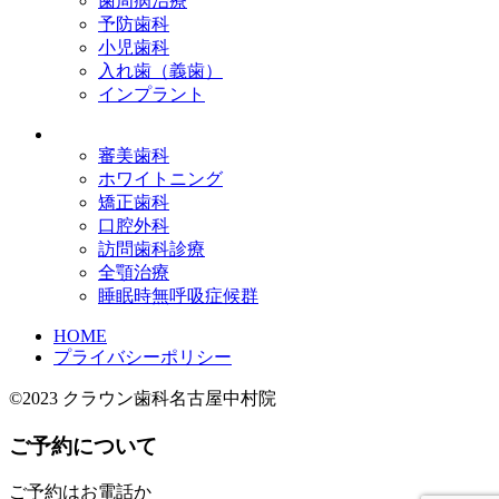
歯周病治療
予防歯科
小児歯科
入れ歯（義歯）
インプラント
審美歯科
ホワイトニング
矯正歯科
口腔外科
訪問歯科診療
全顎治療
睡眠時無呼吸症候群
HOME
プライバシーポリシー
©2023 クラウン歯科名古屋中村院
ご予約について
ご予約はお電話か