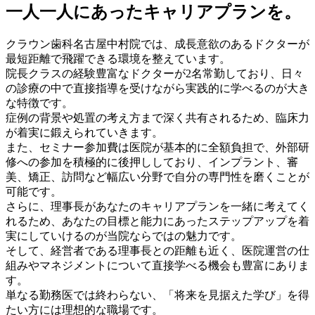
一人一人にあったキャリアプランを。
クラウン歯科名古屋中村院では、成長意欲のあるドクターが
最短距離で飛躍できる環境を整えています。
院長クラスの経験豊富なドクターが2名常勤しており、日々
の診療の中で直接指導を受けながら実践的に学べるのが大き
な特徴です。
症例の背景や処置の考え方まで深く共有されるため、臨床力
が着実に鍛えられていきます。
また、セミナー参加費は医院が基本的に全額負担で、外部研
修への参加を積極的に後押ししており、インプラント、審
美、矯正、訪問など幅広い分野で自分の専門性を磨くことが
可能です。
さらに、理事長があなたのキャリアプランを一緒に考えてく
れるため、あなたの目標と能力にあったステップアップを着
実にしていけるのが当院ならではの魅力です。
そして、経営者である理事長との距離も近く、医院運営の仕
組みやマネジメントについて直接学べる機会も豊富にありま
す。
単なる勤務医では終わらない、「将来を見据えた学び」を得
たい方には理想的な職場です。