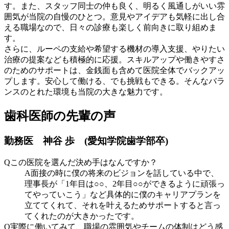
す。また、スタッフ同士の仲も良く、明るく風通しがいい雰
囲気が当院の自慢のひとつ。意見やアイデアも気軽に出し合
える職場なので、日々の診療も楽しく前向きに取り組めま
す。
さらに、ルーペの支給や希望する機材の導入支援、やりたい
治療の提案なども積極的に応援。スキルアップや働きやすさ
のためのサポートは、金銭面も含めて医院全体でバックアッ
プします。安心して働ける、でも挑戦もできる。そんなバラ
ンスのとれた環境も当院の大きな魅力です。
歯科医師の先輩の声
勤務医 神谷 歩 (愛知学院歯学部卒)
Q
この医院を選んだ決め手はなんですか？
A
面接の時に僕の将来のビジョンを話している中で、
理事長が「1年目は○○、2年目○○ができるように頑張っ
てやっていこう」など具体的に僕のキャリアプランを
立ててくれて、それを叶えるためサポートすると言っ
てくれたのが大きかったです。
Q
実際に働いてみて、職場の雰囲気やチームの体制はどう感