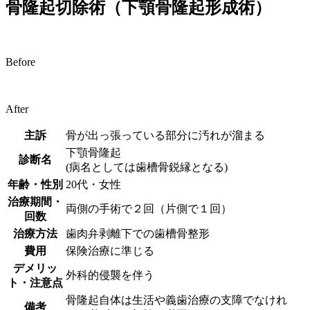
骨隆起切除術（下顎骨隆起形成術）
Before
After
主訴
骨が出っ張っている部分に汚れが溜まる
下顎骨隆起
診断名
(病名としては歯槽骨鋭縁となる)
年齢・性別
20代・女性
治療期間・
両側の手術で２回（片側で１回）
回数
治療方法
歯肉弁剥離下での歯槽骨整形
費用
保険治療に準じる
デメリッ
外科的侵襲を伴う
ト・注意点
骨隆起自体は生活や義歯治療の支障でなけれ
備考