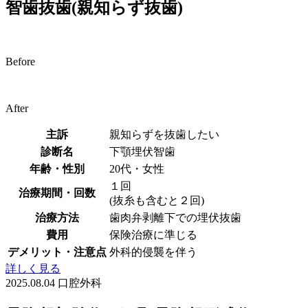
智歯抜歯(親知らず抜歯)
Before
After
主訴
親知らずを抜歯したい
診断名
下顎埋伏智歯
年齢・性別
20代・女性
１回
治療期間・回数
(抜糸も含むと２回)
治療方法
歯肉弁剥離下での埋伏抜歯
費用
保険治療に準じる
デメリット・注意点
外科的侵襲を伴う
詳しく見る
2025.08.04
口腔外科