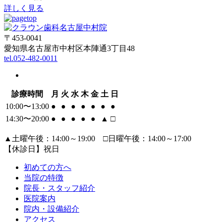
詳しく見る
〒453-0041
愛知県名古屋市中村区本陣通3丁目48
tel.052-482-0011
診療時間
月
火
水
木
金
土
日
10:00〜13:00
●
●
●
●
●
●
●
14:30〜20:00
●
●
●
●
●
▲
□
▲土曜午後：14:00～19:00 □日曜午後：14:00～17:00
【休診日】祝日
初めての方へ
当院の特徴
院長・スタッフ紹介
医院案内
院内・設備紹介
アクセス