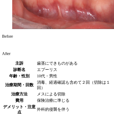
Before
After
主訴
歯茎にできものがある
診断名
エプーリス
年齢・性別
10代・男性
消毒、経過確認も含めて２回（切除は１
治療期間・回数
回）
治療方法
メスによる切除
費用
保険治療に準じる
デメリット・注意
外科的侵襲を伴う
点