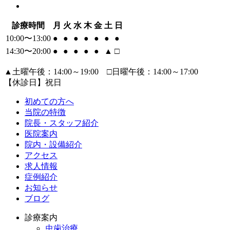
診療時間
月
火
水
木
金
土
日
10:00〜13:00
●
●
●
●
●
●
●
14:30〜20:00
●
●
●
●
●
▲
□
▲土曜午後：14:00～19:00 □日曜午後：14:00～17:00
【休診日】祝日
初めての方へ
当院の特徴
院長・スタッフ紹介
医院案内
院内・設備紹介
アクセス
求人情報
症例紹介
お知らせ
ブログ
診療案内
虫歯治療