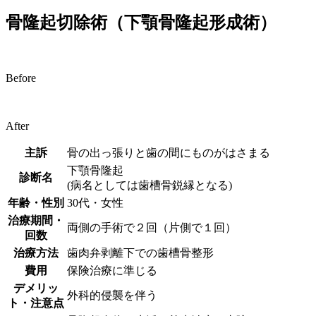
骨隆起切除術（下顎骨隆起形成術）
Before
After
主訴
骨の出っ張りと歯の間にものがはさまる
下顎骨隆起
診断名
(病名としては歯槽骨鋭縁となる)
年齢・性別
30代・女性
治療期間・
両側の手術で２回（片側で１回）
回数
治療方法
歯肉弁剥離下での歯槽骨整形
費用
保険治療に準じる
デメリッ
外科的侵襲を伴う
ト・注意点