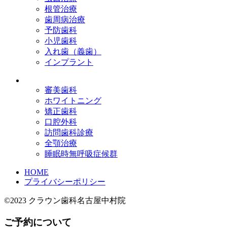
根管治療
歯周病治療
予防歯科
小児歯科
入れ歯（義歯）
インプラント
審美歯科
ホワイトニング
矯正歯科
口腔外科
訪問歯科診療
全顎治療
睡眠時無呼吸症候群
HOME
プライバシーポリシー
©2023 クラウン歯科名古屋中村院
ご予約について